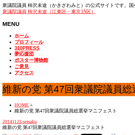
衆議院議員 柿沢未途（かきざわみと）の公式サイトです。国会
衆議院議員 柿沢未途（江東区・東京15区）
MENU
メ
ホーム
ニ
プロフィール
ュ
310PRESS
夢応援団
ー
ポスター博物館
を
ご意見
飛
アクセス
ば
す
維新の党 第47回衆議院議員
HOME
»
維新の党 第47回衆議院議員総選挙マニフェスト
20141122-seisaku
維新の党 第47回衆議院議員総選挙マニフェスト