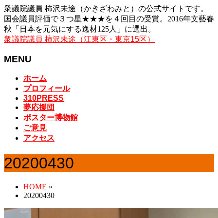
衆議院議員 柿沢未途（かきざわみと）の公式サイトです。
国会議員評価で３つ星★★★を４回目の受賞。2016年文藝春
秋「日本を元気にする逸材125人」に選出。
衆議院議員 柿沢未途（江東区・東京15区）
MENU
メ
ホーム
ニ
プロフィール
ュ
310PRESS
夢応援団
ー
ポスター博物館
を
ご意見
飛
アクセス
ば
す
20200430
HOME
»
20200430