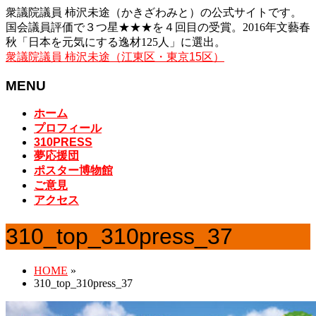
衆議院議員 柿沢未途（かきざわみと）の公式サイトです。
国会議員評価で３つ星★★★を４回目の受賞。2016年文藝春
秋「日本を元気にする逸材125人」に選出。
衆議院議員 柿沢未途（江東区・東京15区）
MENU
メ
ホーム
ニ
プロフィール
ュ
310PRESS
夢応援団
ー
ポスター博物館
を
ご意見
飛
アクセス
ば
す
310_top_310press_37
HOME
»
310_top_310press_37