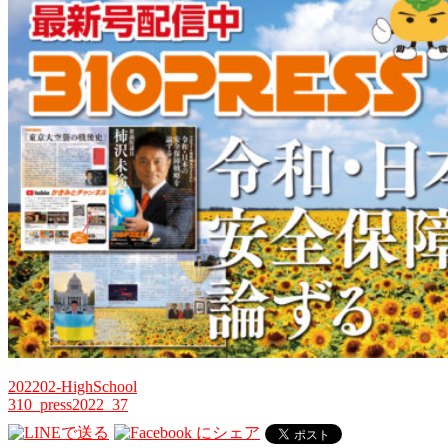
202202-HighSchool
310_press2022_37