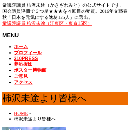
衆議院議員 柿沢未途（かきざわみと）の公式サイトです。
国会議員評価で３つ星★★★を４回目の受賞。2016年文藝春
秋「日本を元気にする逸材125人」に選出。
衆議院議員 柿沢未途（江東区・東京15区）
MENU
メ
ホーム
ニ
プロフィール
ュ
310PRESS
夢応援団
ー
ポスター博物館
を
ご意見
飛
アクセス
ば
す
柿沢未途より皆様へ
HOME
»
柿沢未途より皆様へ