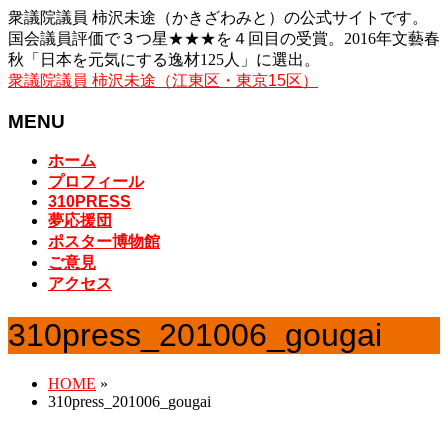
衆議院議員 柿沢未途（かきざわみと）の公式サイトです。
国会議員評価で３つ星★★★を４回目の受賞。2016年文藝春
秋「日本を元気にする逸材125人」に選出。
衆議院議員 柿沢未途（江東区・東京15区）
MENU
メ
ホーム
ニ
プロフィール
ュ
310PRESS
夢応援団
ー
ポスター博物館
を
ご意見
飛
アクセス
ば
す
310press_201006_gougai
HOME
»
310press_201006_gougai