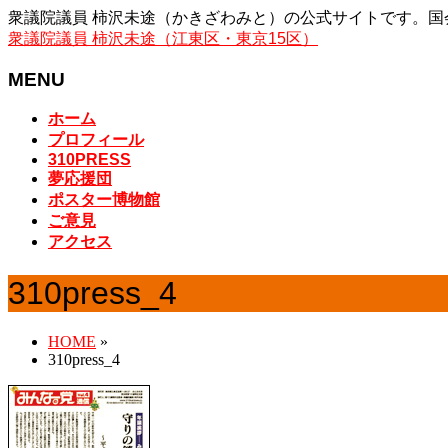
衆議院議員 柿沢未途（かきざわみと）の公式サイトです。国会
衆議院議員 柿沢未途（江東区・東京15区）
MENU
メ
ホーム
ニ
プロフィール
ュ
310PRESS
夢応援団
ー
ポスター博物館
を
ご意見
飛
アクセス
ば
す
310press_4
HOME
»
310press_4