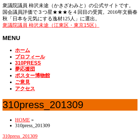
衆議院議員 柿沢未途（かきざわみと）の公式サイトです。
国会議員評価で３つ星★★★を４回目の受賞。2016年文藝春
秋「日本を元気にする逸材125人」に選出。
衆議院議員 柿沢未途（江東区・東京15区）
MENU
メ
ホーム
ニ
プロフィール
ュ
310PRESS
夢応援団
ー
ポスター博物館
を
ご意見
飛
アクセス
ば
す
310press_201309
HOME
»
310press_201309
310press_201309