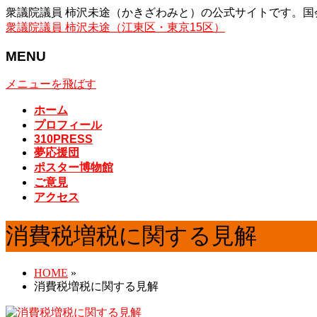
衆議院議員 柿沢未途（かきざわみと）の公式サイトです。国会
衆議院議員 柿沢未途（江東区・東京15区）
MENU
メニューを飛ばす
ホーム
プロフィール
310PRESS
夢応援団
ポスター博物館
ご意見
アクセス
消費税増税に関する見解
HOME
»
消費税増税に関する見解